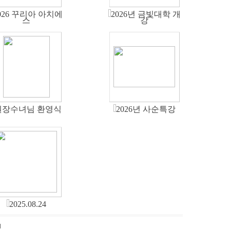
026 꾸리아 아치에
2026년 금빛대학 개
스
강
원장수녀님 환영식
2026년 사순특강
2025.08.24
]