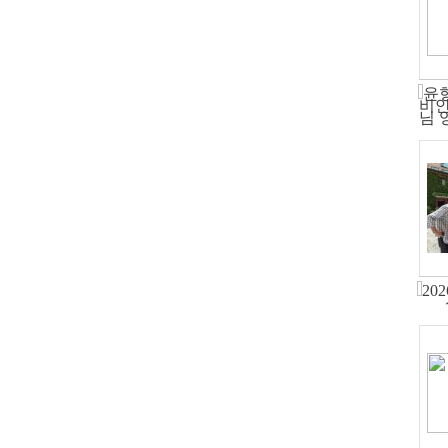
윤
비안
님 
20