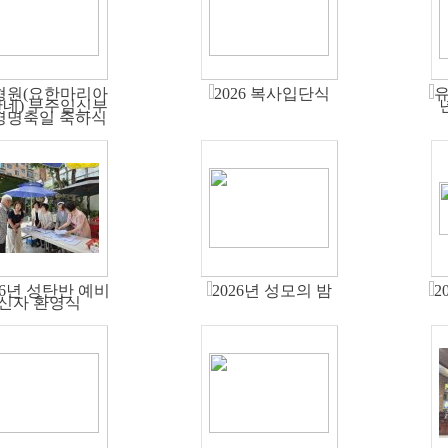
형원(요한마리아
2026 복사입단식
유
네) 부주임신부
영명축일 축하식
26년 성탄반 예비
2026년 성모의 밤
2
신자 환영식