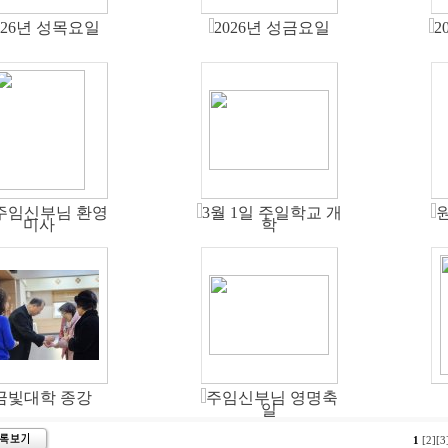
026년 성목요일
2026년 성금요일
2
주임신부님 환영
3월 1일 주일학교 개
미사
학
금빛대학 종강
주임신부님 영명축
일
1
[2]
[3