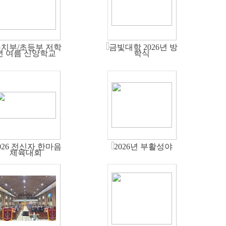
치부/초등부 저학
금빛대학 2026년 방
년 여름 신앙학교
학식
026 전신자 한마음
2026년 부활성야
체육대회